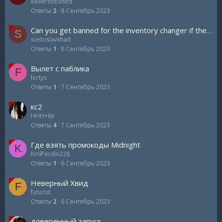
xaviersobased
Ответы
2
8 Сентябрь 2023
Can you get banned for the inventory changer if they look up your inventory ?
S
svetoslavxhad
Ответы
1
8 Сентябрь 2023
Вылет с паблика
F
fertys
Ответы
1
7 Сентябрь 2023
кс2
HHH+6e
Ответы
4
7 Сентябрь 2023
Где взять промокоды Midnight
K
KirilPerdin228
Ответы
1
6 Сентябрь 2023
Неверный Хвид
F
futurist
Ответы
2
6 Сентябрь 2023
доверенный запуск