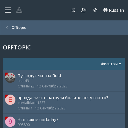
Russian
Offtopic
OFFTOPIC
Фильтры
Тут ждут чит на Rust
user49
Ответы
23
12 Сентябрь 2023
правда ли что патруля больше нету в кс го?
E
eterialblade1337
Ответы
1
12 Сентябрь 2023
Что такое updating/
9
995890