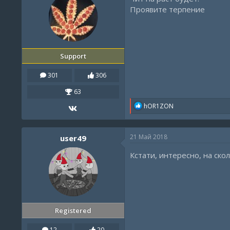
n
Проявите терпение
s
:
Support
301
306
63
R
hOR1ZON
e
a
c
21 Май 2018
user49
t
i
Кстати, интересно, на ск
o
n
s
:
Registered
12
20