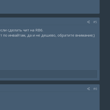
#5
если сделать чит на RB6.
т по инвайтам, да и не дешево, обратите внимание;)
#6