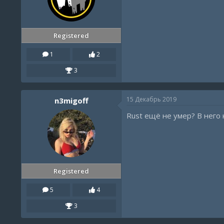
Registered
1
2
3
15 Декабрь 2019
n3migoff
Rust ещё не умер? В него 
Registered
5
4
3