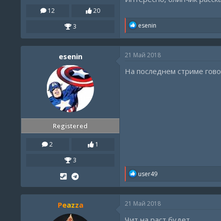
12
20
R
esenin
3
e
a
c
21 Май 2018
esenin
t
i
На последнем стриме говор
o
n
s
:
Registered
2
1
3
R
user49
e
a
c
21 Май 2018
Peazza
t
i
Чит на раст будет.
o