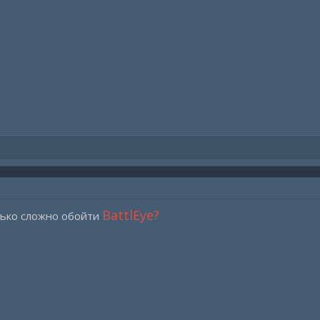
BattlEye?
олько сложно обойти