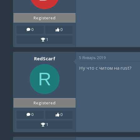
Registered
0
0
1
5 Январь 2019
RedScarf
Ну что с читом на rust?
R
Registered
0
0
1