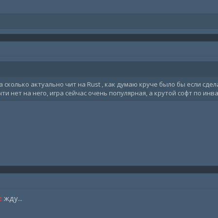
 сколько актуально чит на Rust , как думаю круче было бы если сдел
и нет на него, игра сейчас очень популярная, а крутой софт по инв
t
жду...