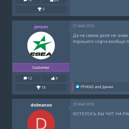
3
21 Май 2018
jenyes
Да на самом деле не знаю 
Хорошего софта вообще поч
Customer
12
9
R
PPHEAD
and
Данил
18
e
a
c
25 Май 2018
dolmaton
t
i
ХОТЕЛОСЬ БЫ ЧИТ НА РА
o
D
n
s
: