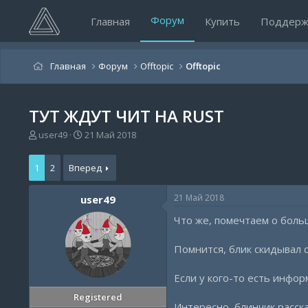
Форум
Главная
Купить
Поддерж
Главная
Форум
Offtopic
Offtopic
ТУТ ЖДУТ ЧИТ НА RUST
А
Д
user49
21 Май 2018
в
а
т
т
1
2
Вперед
о
а
р
н
т
а
21 Май 2018
user49
е
ч
Что же, помечтаем о боль
м
а
ы
л
а
Помнится, блик скидывал с
Если у кого-то есть информ
Registered
Интересно, блинчик расск