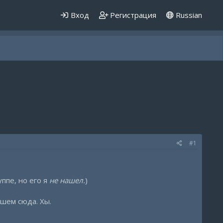
Вход
Регистрация
Russian
#1
уппе, но его я
не нашел.
)
ишем сюда. Хы.