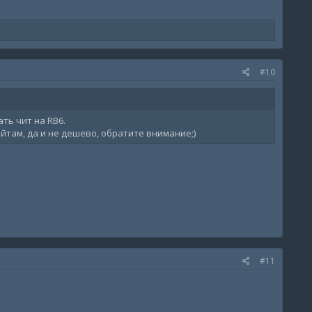
#10
ать чит на RB6.
айтам, да и не дешево, обратите внимание;)
#11