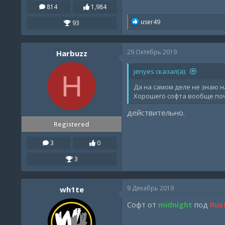
814
1,984
R
user49
93
e
a
c
29 Октябрь 2019
Harbuzz
t
i
o
jenyes сказал(а):
H
n
s
Да на самом деле не знаю на
:
Хорошего софта вообще почт
действительно.
Registered
3
0
3
9 Декабрь 2019
wh1te
Софт от
midnight
под
Rus