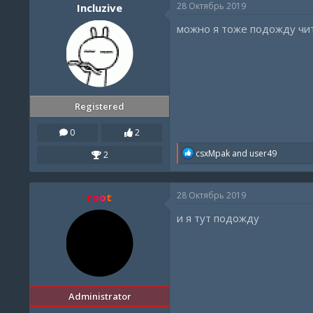
28 Октябрь 2019
Incluzive
можно я тоже подожду чит
Registered
0
2
R
csxMpak
and
user49
2
e
a
c
28 Октябрь 2019
root
t
i
и я тут подожду
o
n
s
:
Administrator