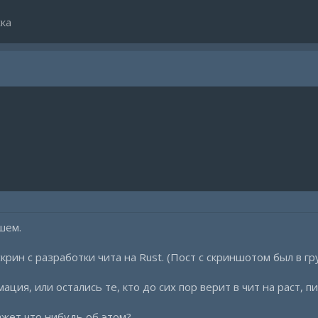
ка
шем.
крин с разработки чита на Rust. (Пост с скриншотом был в гр
ация, или остались те, кто до сих пор верит в чит на раст, п
ажет что нибудь об этом?