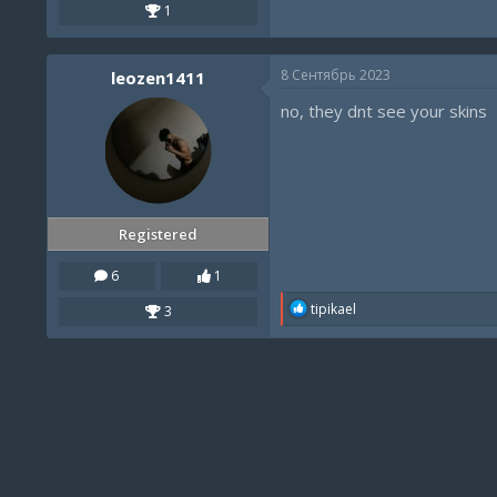
1
8 Сентябрь 2023
leozen1411
no, they dnt see your skins
Registered
6
1
R
tipikael
3
e
a
c
t
i
o
n
s
: