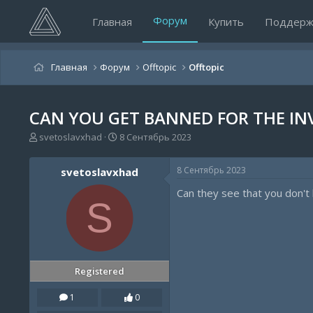
Форум
Главная
Купить
Поддерж
Главная
Форум
Offtopic
Offtopic
CAN YOU GET BANNED FOR THE IN
А
Д
svetoslavxhad
8 Сентябрь 2023
в
а
т
т
8 Сентябрь 2023
svetoslavxhad
о
а
р
н
Can they see that you don't 
т
а
S
е
ч
м
а
ы
л
а
Registered
1
0