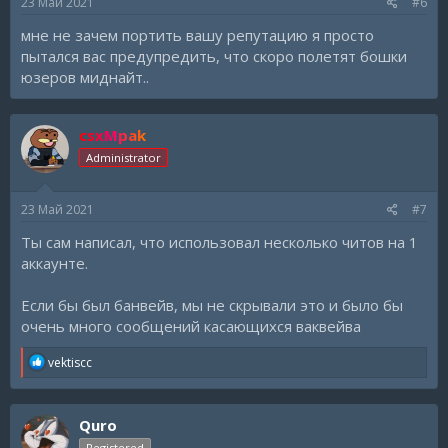
23 Май 2021
#6
мне не зачем портить вашу репутацию я просто
пытался вас предупредить, что скоро полетят бошки
юзеров миднайт..
csxMpak
Administrator
23 Май 2021
#7
Ты сам написал, что использовал несколько читов на 1
аккаунте.
Если бы был банвейв, мы не скрывали это и было бы
очень много сообщений касающихся ваквейва
R
vektiscc
e
a
c
Quro
t
i
Registered