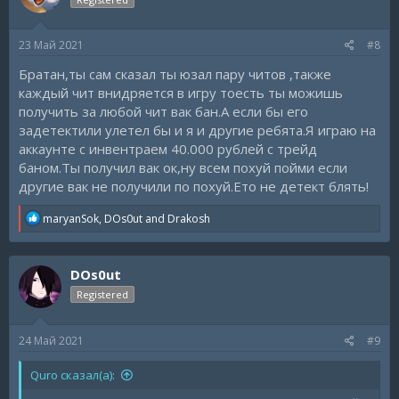
o
n
s
23 Май 2021
#8
:
Братан,ты сам сказал ты юзал пару читов ,также
каждый чит внидряется в игру тоесть ты можишь
получить за любой чит вак бан.А если бы его
задетектили улетел бы и я и другие ребята.Я играю на
аккаунте с инвентраем 40.000 рублей с трейд
баном.Ты получил вак ок,ну всем похуй пойми если
другие вак не получили по похуй.Ето не детект блять!
R
maryanSok
,
DOs0ut
and
Drakosh
e
a
c
DOs0ut
t
i
Registered
o
n
s
24 Май 2021
#9
:
Quro сказал(а):