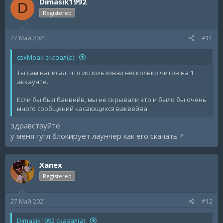
Dimasik1992
D
Registered
27 Май 2021
#11
csxMpak сказал(а):
Ты сам написал, что использовал несколько читов на 1
аккаунте.
Если бы был банвейв, мы не скрывали это и было бы очень
много сообщений касающихся ваквейва
здравствуйте
у меня гугл блокирует лаунчер как его скачать ?
Xanex
Registered
27 Май 2021
#12
Dimasik1992 сказал(а):