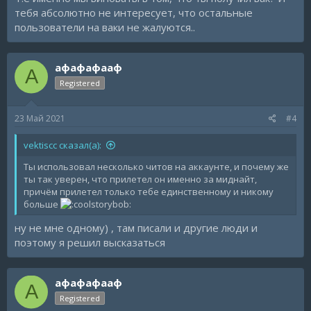
тебя абсолютно не интересует, что остальные
пользователи на ваки не жалуются..
афафафааф
А
Registered
23 Май 2021
#4
vektiscc сказал(а):
Ты использовал несколько читов на аккаунте, и почему же
ты так уверен, что прилетел он именно за миднайт,
причём прилетел только тебе единственному и никому
больше
ну не мне одному) , там писали и другие люди и
поэтому я решил высказаться
афафафааф
А
Registered