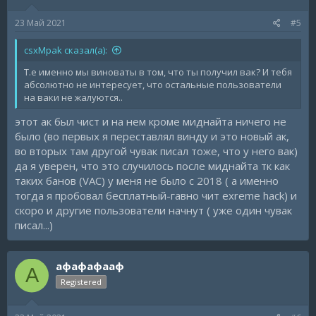
23 Май 2021
#5
csxMpak сказал(а):
Т.е именно мы виноваты в том, что ты получил вак? И тебя
абсолютно не интересует, что остальные пользователи
на ваки не жалуются..
этот ак был чист и на нем кроме миднайта ничего не
было (во первых я переставлял винду и это новый ак,
во вторых там другой чувак писал тоже, что у него вак)
да я уверен, что это случилось после миднайта тк как
таких банов (VAC) у меня не было с 2018 ( а именно
тогда я пробовал бесплатный-гавно чит exreme hack) и
скоро и другие пользователи начнут ( уже один чувак
писал...)
афафафааф
А
Registered