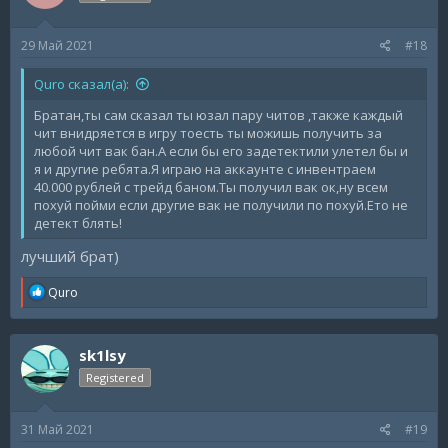
29 Май 2021
#18
Quro сказал(а):
Братан,ты сам сказал ты юзал пару читов ,также каждый
чит внидряется в игру тоесть ты можишь получить за
любой чит вак бан.А если бы его задетектили улетел бы и
я и другие ребята.Я играю на аккаунте с инвентраем
40.000 рублей с трейд баном.Ты получил вак ок,ну всем
похуй пойми если другие вак не получили по похуй.Ето не
детект блять!
лучший брат)
R
Quro
e
a
c
sk1lsy
t
i
Registered
o
n
s
31 Май 2021
#19
: