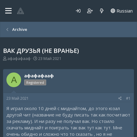
Russian
Archive
ВАК ДРУЗЬЯ (НЕ ВРАНЬЕ)
А
Д
афафафааф
23 Май 2021
в
а
т
т
о
а
афафафааф
А
р
н
Registered
т
а
е
ч
м
а
23 Май 2021
#1
ы
л
а
Я играл около 10 дней с миднайтом, до этого юзал
другой чит (название не буду писать так как посчитают
за рекламу). И ни разу не получал вак. Но стоило
скачать миднайт и поиграть так вак тут как тут. Мне
очень обидно и сложно что то сказать , но я не