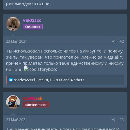
рекомендую этот чит
vektiscc
Customer
23 Май 2021
#2
Ты использовал несколько читов на аккаунте, и почему
же ты так уверен, что прилетел он именно за миднайт,
причём прилетел только тебе единственному и никому
больше
R
shadowSteel
,
Fatalist
,
DOs0ut
and 4 others
e
a
c
csxMpak
t
i
Administrator
o
n
s
23 Май 2021
#3
:
Т.е именно мы виноваты в том, что ты получил вак? И