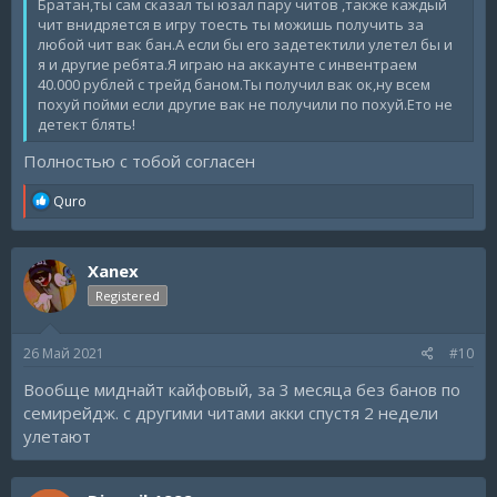
Братан,ты сам сказал ты юзал пару читов ,также каждый
чит внидряется в игру тоесть ты можишь получить за
любой чит вак бан.А если бы его задетектили улетел бы и
я и другие ребята.Я играю на аккаунте с инвентраем
40.000 рублей с трейд баном.Ты получил вак ок,ну всем
похуй пойми если другие вак не получили по похуй.Ето не
детект блять!
Полностью с тобой согласен
R
Quro
e
a
c
Xanex
t
i
Registered
o
n
s
26 Май 2021
#10
:
Вообще миднайт кайфовый, за 3 месяца без банов по
семирейдж. с другими читами акки спустя 2 недели
улетают