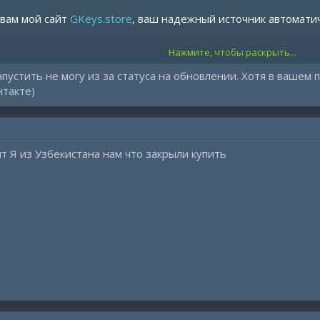
 вам мой сайт
GKeys.store
, ваш надежный источник автомати
Нажмите, чтобы раскрыть...
 нас?
запустить не могу из за статуса на обновлении. Хотя в вашем
исок:
От 14 дней до Lifetime — выбирайте то, что подходит именно в
нтакте)
нт продуктов:
Все наши продукты доступны на
gkeys.store
.
платы:
Мы предлагаем различные варианты оплаты для вашего удо
 проблем при оплате обращайтесь по контактам указанным на
ит Я из Узбекистана нам что закрыли купить
Digiseller и получите дополнительные дни подписки как знак нашей благодарности.