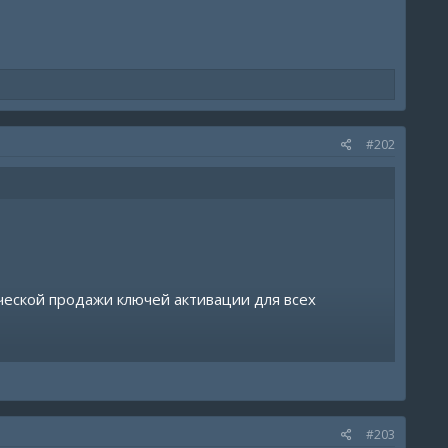
#202
ческой продажи ключей активации для всех
ам.
бства.
#203