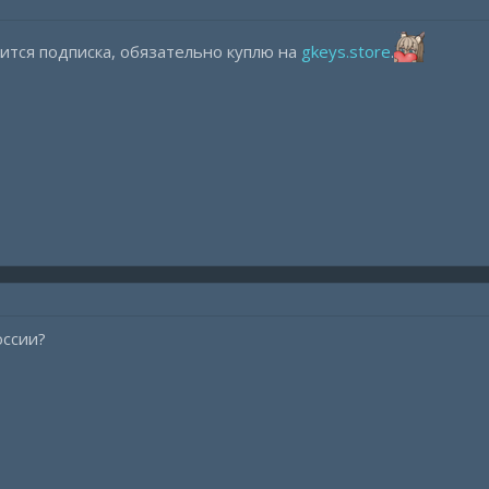
чится подписка, обязательно куплю на
gkeys.store
.
оссии?