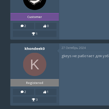
Customer
2
0
1
27 Октябрь 2024
khondeek0
gkeys не работает для узб
K
Registered
2
1
3