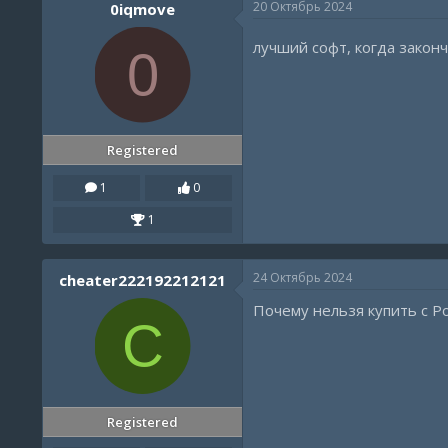
20 Октябрь 2024
0iqmove
лучший софт, когда закон
0
Registered
1
0
1
24 Октябрь 2024
cheater222192212121
Почему нельзя купить с Р
C
Registered