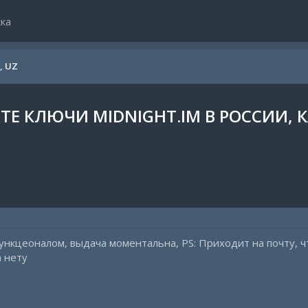
ка
Y, UZ
ЙТЕ КЛЮЧИ MIDNIGHT.IM В РОССИИ, 
нкцеоналом, выдача моментальна, PS: Приходит на почту, ч
а нету