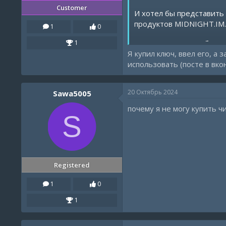
Customer
И хотел бы представить
продуктов MIDNIGHT.IM.
1
0
Почему стоит выбрать
1
Я купил ключ, ввел его, а 
Разнообразие подп
использовать (посте в вко
Широкий ассортиме
Удобные способы о
20 Октябрь 2024
Sawa5005
В случае возникновения
почему я не могу купить ч
S
Бонус за отзыв!
Оставьте положительный отзыв о нас в 
Registered
1
0
1