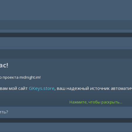
ас!
 проекта midnight.im!
 вам мой сайт
GKeys.store
, ваш надежный источник автомати
Нажмите, чтобы раскрыть...
 нас?
ить?
исок:
От 14 дней до Lifetime — выбирайте то, что подходит именно в
нт продуктов:
Все наши продукты доступны на
gkeys.store
.
платы:
Мы предлагаем различные варианты оплаты для вашего удо