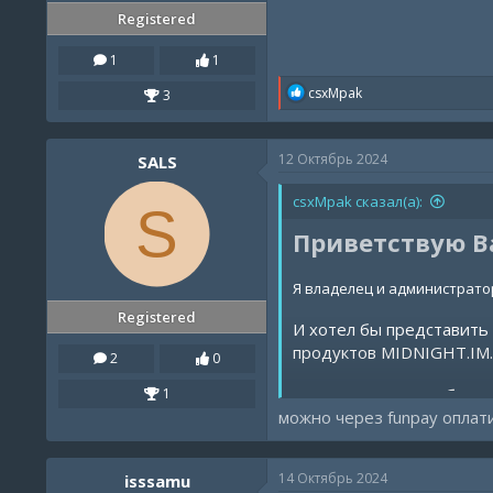
Registered
1
1
R
csxMpak
3
e
a
c
12 Октябрь 2024
SALS
t
i
o
csxMpak сказал(а):
S
n
s
Приветствую В
:
Я владелец и администратор
Registered
И хотел бы представить
продуктов MIDNIGHT.IM.
2
0
Почему стоит выбрать
1
можно через funpay оплат
Разнообразие подп
Широкий ассортиме
Удобные способы о
14 Октябрь 2024
isssamu