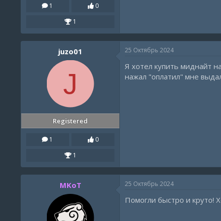
1
0
1
25 Октябрь 2024
juzo01
Я хотел купить миднайт на
J
нажал "оплатил" мне выдал
Registered
1
0
1
25 Октябрь 2024
MKoT
Помогли быстро и круто! 