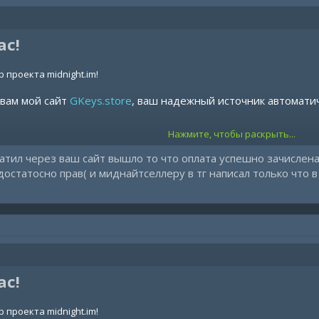
 проблем при оплате обращайтесь по контактам указанным на
ас!
Digiseller и получите дополнительные дни подписки как знак нашей благодарности.
 проекта midnight.im!
 вам мой сайт
GKeys.store
, ваш надежный источник автомати
Нажмите, чтобы раскрыть...
 нас?
атил через ваш сайт вышло то что оплата успешно зачислена
исок:
От 14 дней до Lifetime — выбирайте то, что подходит именно в
достатосно прав( и миднайтселлеру в тг написал только что
нт продуктов:
Все наши продукты доступны на
gkeys.store
.
платы:
Мы предлагаем различные варианты оплаты для вашего удо
 проблем при оплате обращайтесь по контактам указанным на
Digiseller и получите дополнительные дни подписки как знак нашей благодарности.
ас!
 проекта midnight.im!