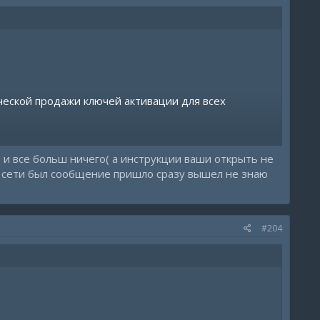
 диггиселлере или
https://t.me/midnightsellers
ческой продажи ключей активации для всех
 и все больш ничего( а инструкции ваши открыть не
ам.
 в сети был сообщение пришло сразу вышел не знаю
бства.
 диггиселлере или
https://t.me/midnightsellers
#204