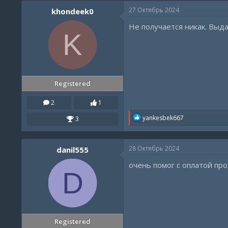
27 Октябрь 2024
khondeek0
Не получается никак. Выд
K
Registered
2
1
R
yankesbek667
3
e
a
c
28 Октябрь 2024
danil555
t
i
очень помог с оплатой пр
o
D
n
s
:
Registered