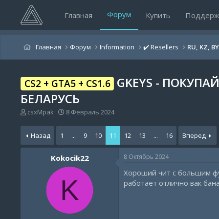
Форум
Главная
Купить
Поддерж
Главная
Форум
Information
✔️ Resellers
RU, KZ, B
GKEYS - ПОКУПА
CS2 + GTA5 + CS1.6
БЕЛАРУСЬ
А
Д
csxMpak
8 Февраль 2024
в
а
т
т
Назад
1
...
9
10
11
12
13
...
16
Вперед
о
а
р
н
т
а
8 Октябрь 2024
Kokocik22
е
ч
Хороший чит с большим фу
м
а
K
ы
л
работает отлично вак бан
а