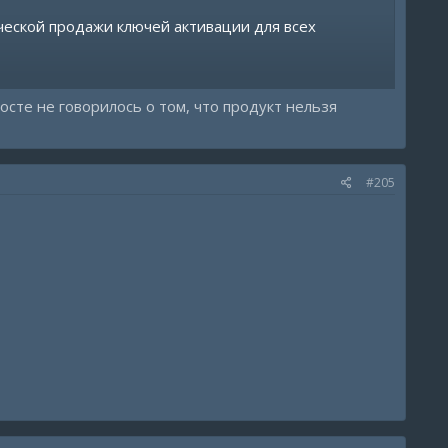
ческой продажи ключей активации для всех
 посте не говорилось о том, что продукт нельзя
ам.
бства.
#205
 диггиселлере или
https://t.me/midnightsellers