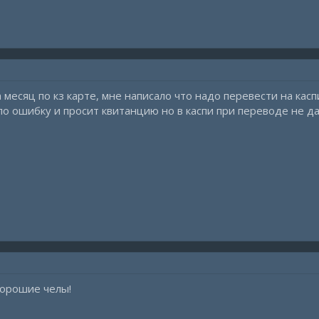
 месяц по кз карте, мне написало что надо перевести на касп
о ошибку и просит квитанцию но в каспи при переводе не да
Хорошие челы!