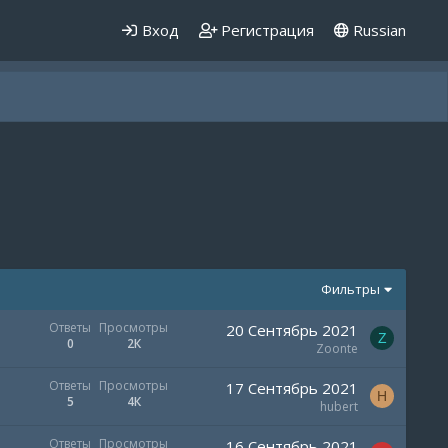
Вход
Регистрация
Russian
Фильтры
Ответы
Просмотры
20 Сентябрь 2021
Z
0
2К
Zoonte
Ответы
Просмотры
17 Сентябрь 2021
H
5
4К
hubert
Ответы
Просмотры
16 Сентябрь 2021