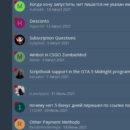
Когда хочу запустить чит пишется не указан ем
M
mafaekb
18 Август 2021
Desconto
H
Hyper00
13 Август 2021
Subscription Questions
IcySplxsh
3 Август 2021
Aimbot in CSGO ZombieMod
M
Meide
3 Август 2021
Scripthook support in the GTA 5 Midnight progra
haraakiri
1 Август 2021
.
я альтушка
31 Июль 2021
почему нет 5 бонус дней перешел по ссылке п
1
112299
29 Июль 2021
Other Payment Methods
R
RenatinhoSerelepe
18 Июнь 2021