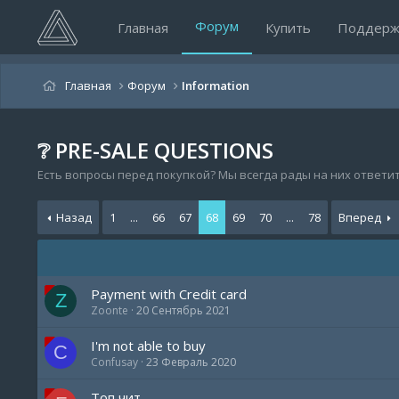
Форум
Главная
Купить
Поддерж
Главная
Форум
Information
❔ PRE-SALE QUESTIONS
Есть вопросы перед покупкой? Мы всегда рады на них ответит
Назад
1
...
66
67
68
69
70
...
78
Вперед
Payment with Credit card
Z
Zoonte
20 Сентябрь 2021
I'm not able to buy
C
Confusay
23 Февраль 2020
Топ чит