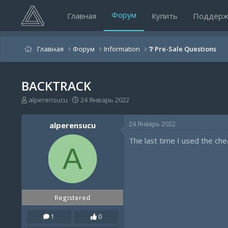
Форум
Главная
Купить
Поддерж
Главная
Форум
Information
❔ Pre-Sale Questions
BACKTRACK
А
Д
alperensucu
24 Январь 2022
в
а
т
т
24 Январь 2022
alperensucu
о
а
р
н
The last time I used the ch
т
а
A
е
ч
м
а
ы
л
а
Registered
1
0