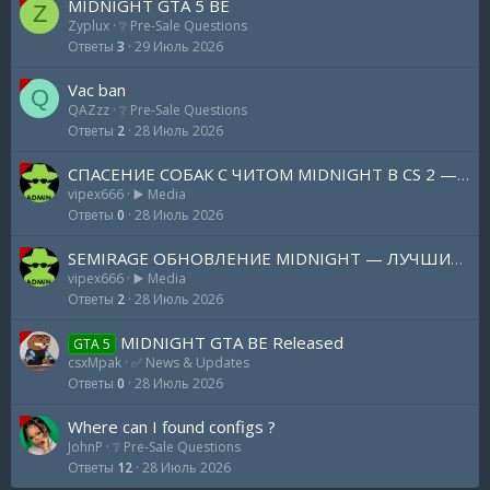
MIDNIGHT GTA 5 BE
Z
Zyplux
❔ Pre-Sale Questions
Ответы
3
29 Июль 2026
Vac ban
Q
QAZzz
❔ Pre-Sale Questions
Ответы
2
28 Июль 2026
СПАСЕНИЕ СОБАК С ЧИТОМ MIDNIGHT В CS 2 — УВОРАЧИВАЯСЬ ОТ VAC LIVE
vipex666
▶️ Media
Ответы
0
28 Июль 2026
SEMIRAGE ОБНОВЛЕНИЕ MIDNIGHT — ЛУЧШИЙ АИМ - ХУМАНАЙЗЕР СРЕДИ ЧИТОВ
vipex666
▶️ Media
Ответы
2
28 Июль 2026
MIDNIGHT GTA BE Released
GTA 5
csxMpak
✅️ News & Updates
Ответы
0
28 Июль 2026
Where can I found configs ?
JohnP
❔ Pre-Sale Questions
Ответы
12
28 Июль 2026