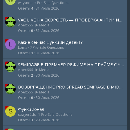
whyynot
❔ Pre-Sale Questions
Ответы
4
31 Июль 2026
VAC LIVE НА СКОРОСТЬ — ПРОВЕРКА АНТИ ЧИТА В КС 2 C PRO SREAD
vipex666
▶️ Media
Ответы
0
31 Июль 2026
Какие сейчас функции детект?
L
Loma
❔ Pre-Sale Questions
Ответы
1
31 Июль 2026
SEMIRAGE В ПРЕМЬЕР РЕЖИМЕ НА ПРАЙМЕ С ЧИТОМ MIDNIGHT В CS 2 — VAC LIVE МЕНЯ НЕ БАНИТ???
vipex666
▶️ Media
Ответы
2
30 Июль 2026
ВОЗВРРАЩЕНИЕ PRO SPREAD SEMIRAGE В MIDNIGHT НО С УСЛОВИЕМ — 86 ФПС ЭТО НЕ ПРИГОВОР???
vipex666
▶️ Media
Ответы
0
30 Июль 2026
Функционал
S
sawyer2ds
❔ Pre-Sale Questions
Ответы
3
29 Июль 2026