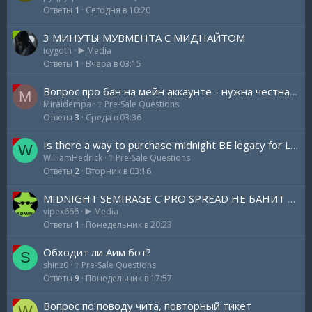
Ответы
1
Сегодня в 10:20
3 МИНУТЫ МУВМЕНТА С МИДНАЙТОМ
icygoth
▶️ Media
Ответы
1
Вчера в 03:15
Вопрос про бан на мейн аккаунте - нужна честная оценка риска + как работает система бана
M
Miraidempa
❔ Pre-Sale Questions
Ответы
3
Среда в 03:36
Is there a way to purchase midnight BE legacy for LIFETIME
W
WilliamHedrick
❔ Pre-Sale Questions
Ответы
2
Вторник в 03:16
MIDNIGHT SEMIRAGE С PRO SPREAD НЕ БАНИТ — ПРОВОЖУ ПЕРВЫЙ РОЗЫГРЫШЬ ЧИТОВ MIDNIGHT И MEMESENSE
vipex666
▶️ Media
Ответы
1
Понедельник в 20:23
Обходит ли Аим бот?
S
shinz0
❔ Pre-Sale Questions
Ответы
9
Понедельник в 17:57
Вопрос по поводу чита, повторный тикет
W