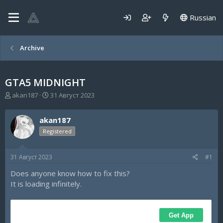
Russian
Archive
GTA5 MIDNIGHT
А
Д
akan187
31 Август 2023
в
а
т
т
akan187
о
а
р
н
Registered
т
а
е
ч
31 Август 2023
#1
м
а
ы
л
Does anyone know how to fix this?
а
It is loading infinitely.