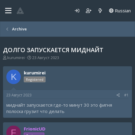
Russian
Archive
ДОЛГО ЗАПУСКАЕТСЯ МИДНАЙТ
А
Д
kurumirei
23 Август 2023
в
а
т
т
kurumirei
о
а
K
р
н
Registered
т
а
е
ч
23 Август 2023
#1
м
а
ы
л
миднайт запускается где-то минут 30 это фигня
а
полоска грузит что делать
FrionicUD
F