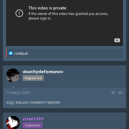
R
csxMpak
e
a
c
deathydefomunov
t
i
Registered
o
n
s
13 Август 2023
#2
:
жду ваших комментариев
crize1337
Customer