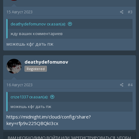
15 Август 2023
#3
deathydefomunov сказал(а):
жду ваших комментариев
можешь кфг дать пж
deathydefomunov
Registered
16 Август 2023
#4
crize1337 сказал(а):
можешь кфг дать пж
https://midnight.im/cloud/config/share?
key=rfp9v225QBQkI3cx
ВАМ НЕОБХОДИМО ВОЙТИ ИЛИ ЗАРЕГИСТРИРОВАТЬСЯ, ЧТОБЫ