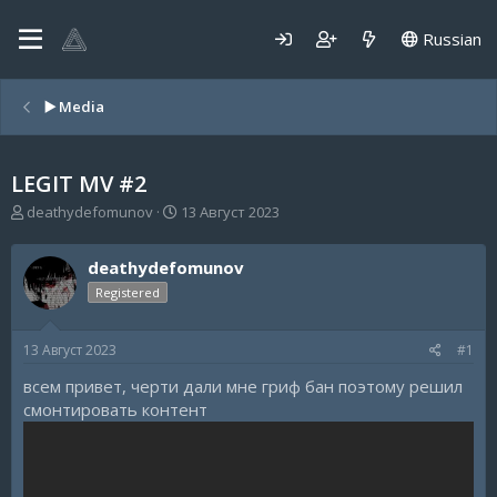
Russian
▶️ Media
LEGIT MV #2
А
Д
deathydefomunov
13 Август 2023
в
а
т
т
deathydefomunov
о
а
р
н
Registered
т
а
е
ч
13 Август 2023
#1
м
а
ы
л
всем привет, черти дали мне гриф бан поэтому решил
а
смонтировать контент