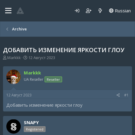
Russian
Archive
ДОБАВИТЬ ИЗМЕНЕНИЕ ЯРКОСТИ ГЛОУ
А
Д
Markkk
12 Август 2023
в
а
т
т
Markkk
о
а
р
н
UA Reseller
Reseller
т
а
е
ч
12 Август 2023
#1
м
а
ы
л
Добавить изменение яркости глоу
а
SNAPY
Registered