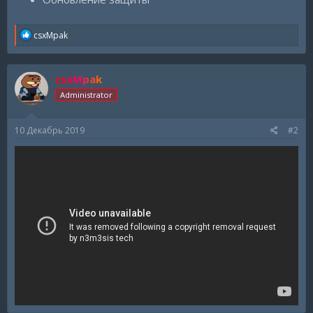
R
csxMpak
e
a
c
csxMpak
t
i
Administrator
o
n
s
10 Декабрь 2019
#2
: