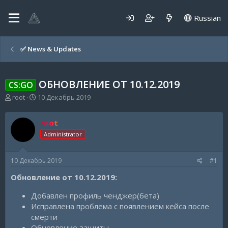
Russian
✅️ News & Updates
ОБНОВЛЕНИЕ ОТ 10.12.2019
CS:GO
А
Д
root
10 Декабрь 2019
в
а
т
т
root
о
а
р
н
Administrator
т
а
е
ч
10 Декабрь 2019
#1
м
а
ы
л
Обновление от 10.12.2019:
а
Добавлен профиль ченджер(бета)
Исправлена проблема с появлением кейса после
смерти
Обновление защиты