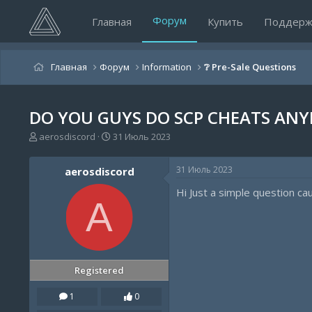
Форум
Главная
Купить
Поддерж
Главная
Форум
Information
❔ Pre-Sale Questions
DO YOU GUYS DO SCP CHEATS AN
А
Д
aerosdiscord
31 Июль 2023
в
а
т
т
31 Июль 2023
aerosdiscord
о
а
р
н
Hi Just a simple question cau
т
а
A
е
ч
м
а
ы
л
а
Registered
1
0