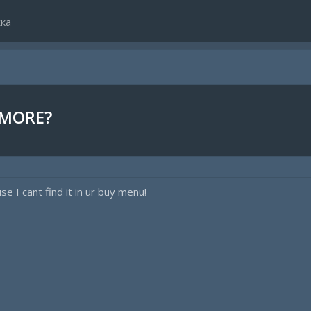
ка
YMORE?
se I cant find it in ur buy menu!