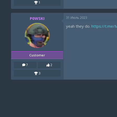
1
31 Июль 2023
P0WSKI
yeah they do.
https://t.me/
Customer
7
2
3