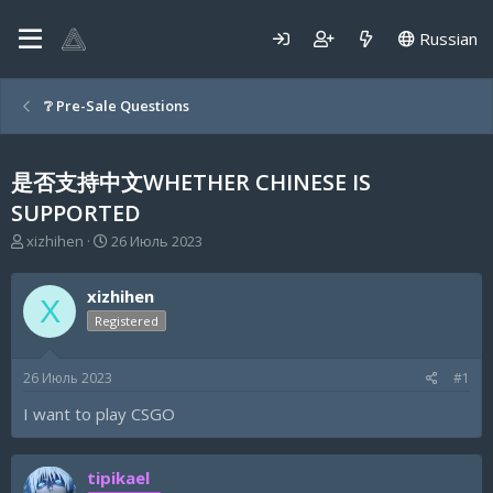
Russian
❔ Pre-Sale Questions
是否支持中文WHETHER CHINESE IS
SUPPORTED
А
Д
xizhihen
26 Июль 2023
в
а
т
т
xizhihen
о
а
X
р
н
Registered
т
а
е
ч
26 Июль 2023
#1
м
а
ы
л
I want to play CSGO
а
tipikael