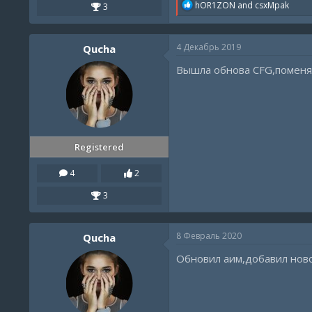
R
hOR1ZON
and
csxMpak
3
e
a
c
4 Декабрь 2019
Qucha
t
i
Вышла обнова CFG,поменя
o
n
s
:
Registered
4
2
3
8 Февраль 2020
Qucha
Обновил аим,добавил ново