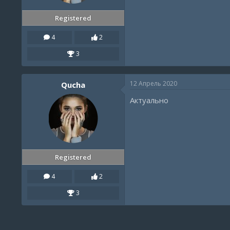
Registered
4
2
3
12 Апрель 2020
Qucha
Актуально
Registered
4
2
3