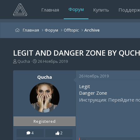
Форум
Главная
Купить
Поддерж
Главная
Форум
Offtopic
Archive
LEGIT AND DANGER ZONE BY QUCHA
А
Д
Qucha
26 Ноябрь 2019
в
а
т
т
26 Ноябрь 2019
Qucha
о
а
р
н
Legit
т
а
Danger Zone
е
ч
Инструкция: Перейдите по
м
а
ы
л
а
Registered
4
2