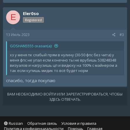
a
c
Eler0so
t
E
i
Registered
o
n
s
13 Июль 2023
#3
:
GOSHAN5555 сказал(а):
хз у меня пк слабый прям в нулину (30-50 фпс без чита) у
меня фпс не упал если конечно ты не врубишь 538248348
визуалов и нагрузишь цп и видюху на 100% с майнером а
так если купишь мидик то всё будет норм
спасибо, тогда покупаю
ВАМ НЕОБХОДИМО ВОЙТИ ИЛИ ЗАРЕГИСТРИРОВАТЬСЯ, ЧТОБЫ
ЗДЕСЬ ОТВЕЧАТЬ.
Russian
Обратная связь
Условия и правила
Политика конфиденциальности
Помощь
Главная