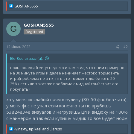
R
GOSHAN5555
e
a
c
GOSHAN5555
t
G
i
Registered
o
n
s
12 Июль 2023
#2
:
Eler0so сказал(а):
пользовался freeqn неделю и заметил, что с ним примерно
на 30 минуте игры и далее начинает жестоко тормозить
игра(проблема не в пк, гп в этот момент долбится в 20-
25%). есть ли такая же проблема с миднайтом? стоит его
покупать?
хз у меня пк слабый прям в нулину (30-50 фпс без чита)
у меня фпс не упал если конечно ты не врубишь
538248348 визуалов и нагрузишь цп и видюху на 100%
с майнером а так если купишь мидик то всё будет норм
R
-vinaxty
,
tipikael
and
Eler0so
e