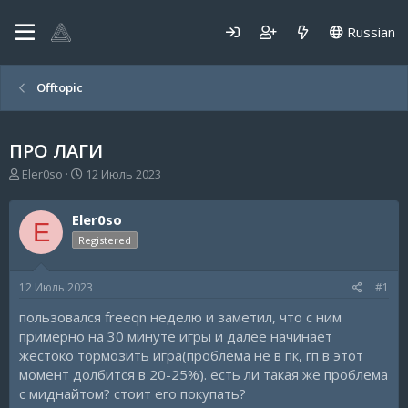
Russian
Offtopic
ПРО ЛАГИ
А
Д
Eler0so
12 Июль 2023
в
а
т
т
Eler0so
о
а
E
р
н
Registered
т
а
е
ч
12 Июль 2023
#1
м
а
ы
л
пользовался freeqn неделю и заметил, что с ним
а
примерно на 30 минуте игры и далее начинает
жестоко тормозить игра(проблема не в пк, гп в этот
момент долбится в 20-25%). есть ли такая же проблема
с миднайтом? стоит его покупать?