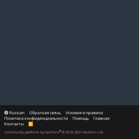
Russian
Обратная связь
Условия и правила
Политика конфиденциальности
Помощь
Главная
Контакты
R
S
®
Community platform by XenForo
© 2010-2021 XenForo Ltd.
S