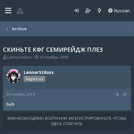
Russian
Archive
СКИНЬТЕ КФГ СЕМИРЕЙДЖ ПЛЕЗ
А
Д
LennarStiluss
20 Ноябрь 2019
в
а
т
т
LennarStiluss
о
а
р
н
Registered
т
а
е
ч
20 Ноябрь 2019
#1
м
а
ы
л
hvh
а
ВАМ НЕОБХОДИМО ВОЙТИ ИЛИ ЗАРЕГИСТРИРОВАТЬСЯ, ЧТОБЫ
ЗДЕСЬ ОТВЕЧАТЬ.