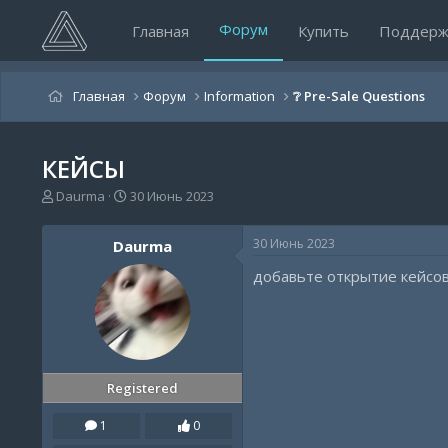
Форум
Главная
Купить
Поддерж
Главная
Форум
Information
❔ Pre-Sale Questions
КЕЙСЫ
А
Д
Daurma
30 Июнь 2023
в
а
т
т
30 Июнь 2023
Daurma
о
а
р
н
добавьте открытие кейсов
т
а
е
ч
м
а
ы
л
а
Registered
1
0