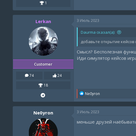
1
3 Июль 2023
Lerkan
Daurma сказал(а):
добавьте открытие кейсов 
Смысл? Бесполезная функци
Иди симулятор кейсов игр
Customer
74
24
18
R
Ne0yron
e
a
c
3 Июль 2023
Ne0yron
t
i
меньше друзей наёбыват
o
n
s