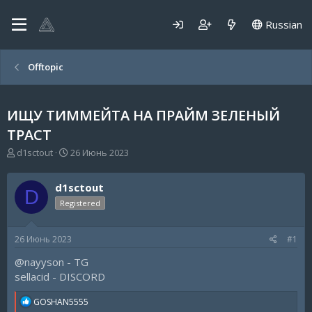
Russian
Offtopic
ИЩУ ТИММЕЙТА НА ПРАЙМ ЗЕЛЕНЫЙ
ТРАСТ
А
Д
d1sctout
26 Июнь 2023
в
а
т
т
d1sctout
о
а
D
р
н
Registered
т
а
е
ч
26 Июнь 2023
#1
м
а
ы
л
@nayyson - TG
а
sellacid - DISCORD
R
GOSHAN5555
e