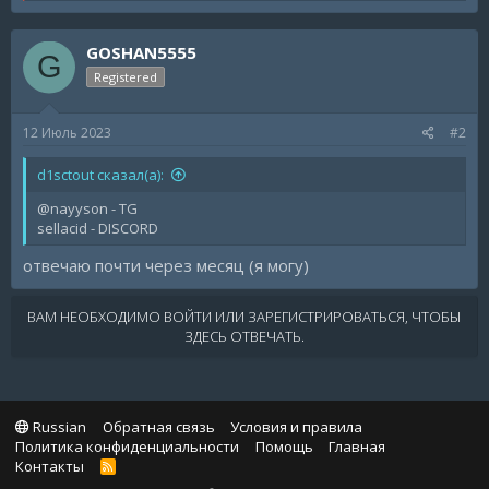
a
c
GOSHAN5555
t
G
i
Registered
o
n
s
12 Июль 2023
#2
:
d1sctout сказал(а):
@nayyson - TG
sellacid - DISCORD
отвечаю почти через месяц (я могу)
ВАМ НЕОБХОДИМО ВОЙТИ ИЛИ ЗАРЕГИСТРИРОВАТЬСЯ, ЧТОБЫ
ЗДЕСЬ ОТВЕЧАТЬ.
Russian
Обратная связь
Условия и правила
Политика конфиденциальности
Помощь
Главная
Контакты
R
S