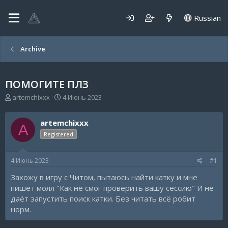
Russian
Archive
ПОМОГИТЕ ПЛЗ
А
Д
artemchixxx
4 Июнь 2023
в
а
т
т
artemchixxx
о
а
A
р
н
Registered
т
а
е
ч
4 Июнь 2023
#1
м
а
ы
л
Захожу в игру с Читом, пытаюсь найти катку и мне
а
пишет молл "Как не смог проверить вашу сессию" И не
даёт запустить поиск катки. Без читать всё робит
норм.