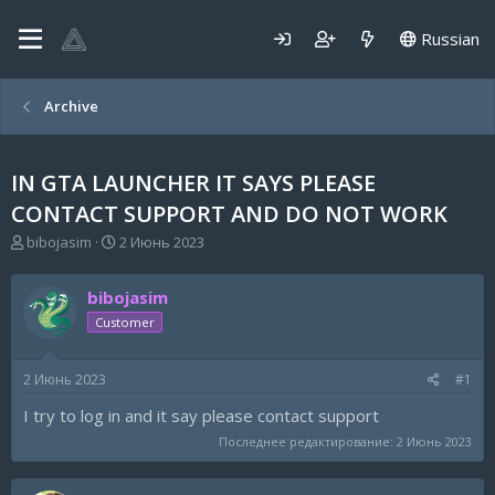
Russian
Archive
IN GTA LAUNCHER IT SAYS PLEASE
CONTACT SUPPORT AND DO NOT WORK
А
Д
bibojasim
2 Июнь 2023
в
а
т
т
bibojasim
о
а
р
н
Customer
т
а
е
ч
2 Июнь 2023
#1
м
а
ы
л
I try to log in and it say please contact support
а
Последнее редактирование:
2 Июнь 2023