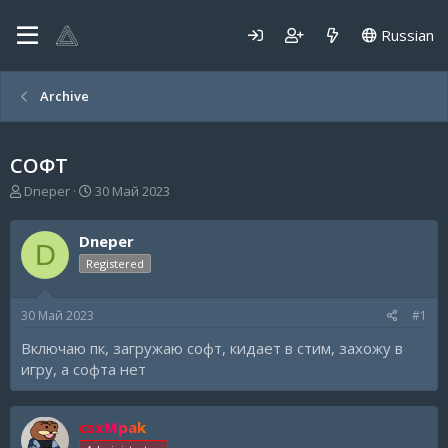
Russian
Archive
СОФТ
А
Д
Dneper
30 Май 2023
в
а
т
т
Dneper
о
а
D
р
н
Registered
т
а
е
ч
30 Май 2023
#1
м
а
ы
л
Включаю пк, загружаю софт, кидает в стим, захожу в
а
игру, а софта нет
csxMpak