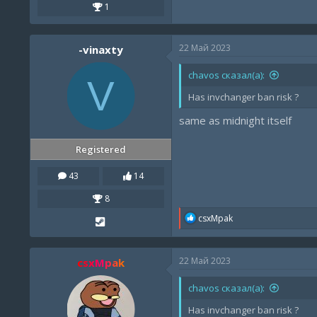
1
22 Май 2023
-vinaxty
chavos сказал(а):
V
Has invchanger ban risk ?
same as midnight itself
Registered
43
14
8
R
csxMpak
e
a
c
22 Май 2023
csxMpak
t
i
o
chavos сказал(а):
n
s
Has invchanger ban risk ?