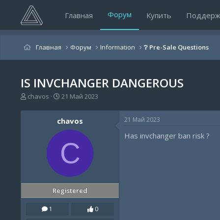
Форум
Главная
Купить
Поддерж
Главная
Форум
Information
❔ Pre-Sale Questions
IS INVCHANGER DANGEROUS
А
Д
chavos
21 Май 2023
в
а
т
т
21 Май 2023
chavos
о
а
р
н
Has invchanger ban risk ?
т
а
C
е
ч
м
а
ы
л
а
Registered
1
0