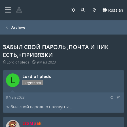
Russian
Archive
ЗАБЫЛ СВОЙ ПАРОЛЬ ,ПОЧТА И НИК
ЕСТЬ,+ПРИВЯЗКИ
А
Д
Lord of pleds
9 Май 2023
в
а
т
т
Lord of pleds
о
а
L
р
н
Registered
т
а
е
ч
9 Май 2023
#1
м
а
ы
л
забыл свой пароль от аккаунта ,
а
csxMpak