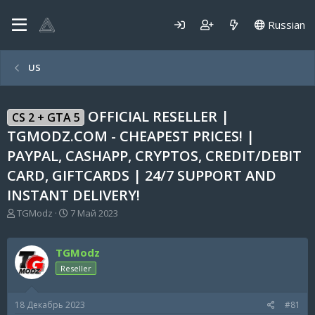
Russian
US
OFFICIAL RESELLER |
CS 2 + GTA 5
TGMODZ.COM - CHEAPEST PRICES! |
PAYPAL, CASHAPP, CRYPTOS, CREDIT/DEBIT
CARD, GIFTCARDS | 24/7 SUPPORT AND
INSTANT DELIVERY!
А
Д
TGModz
7 Май 2023
в
а
т
т
о
а
TGModz
р
н
Reseller
т
а
е
ч
м
а
18 Декабрь 2023
#81
ы
л