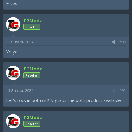
Elites
TGModz
Reseller
13 Январь 2024
#90
Yo yo
TGModz
Reseller
15 Январь 2024
#91
Let's rock in both cs2 & gta online both product available
TGModz
Reseller