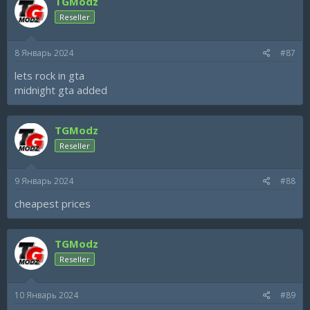
TGModz
Reseller
8 Январь 2024
#87
lets rock in gta
midnight gta added
TGModz
Reseller
9 Январь 2024
#88
cheapest prices
TGModz
Reseller
10 Январь 2024
#89