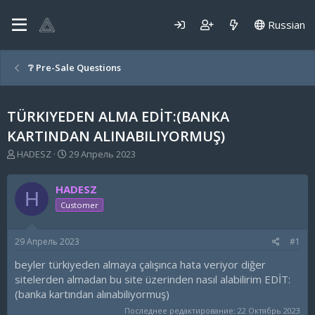
Russian
❔ Pre-Sale Questions
TÜRKIYEDEN ALMA EDİT:(BANKA
KARTINDAN ALINABILIYORMUŞ)
А
Д
HADESZ
29 Апрель 2023
в
а
т
т
HADESZ
о
а
H
р
н
Customer
т
а
е
ч
29 Апрель 2023
#1
м
а
ы
л
beyler türkiyeden almaya çalışınca hata veriyor diğer
а
sitelerden almadan bu site üzerinden nasıl alabilirim EDİT:
(banka kartından alınabiliyormuş)
Последнее редактирование:
22 Октябрь 2023