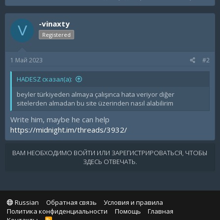
-vinaxty
V
Registered
1 Май 2023
#2
HADESZ сказал(а):
beyler türkiyeden almaya çalışınca hata veriyor diğer
sitelerden almadan bu site üzerinden nasıl alabilirim
Write him, maybe he can help
https://midnight.im/threads/3932/
ВАМ НЕОБХОДИМО ВОЙТИ ИЛИ ЗАРЕГИСТРИРОВАТЬСЯ, ЧТОБЫ
ЗДЕСЬ ОТВЕЧАТЬ.
Russian
Обратная связь
Условия и правила
Политика конфиденциальности
Помощь
Главная
R