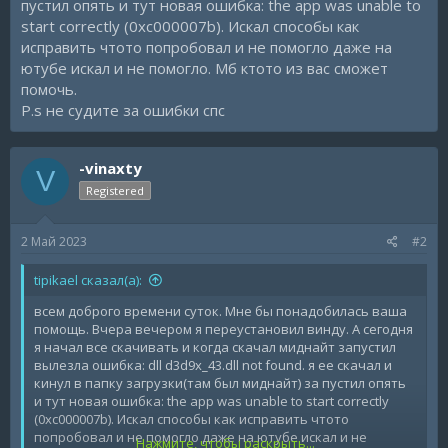
пустил опять и тут новая ошибка: the app was unable to
start correctly (0xc000007b). Искал способы как
исправить чтото попробовал и не помогло даже на
ютубе искал и не помогло. Мб ктото из вас сможет
помочь.
P.s не судите за ошибки спс
-vinaxty
V
Registered
2 Май 2023
#2
tipikael сказал(а):
всем доброго времени суток. Мне бы понадобилась ваша
помощь. Вчера вечером я переустановил винду. А сегодня
я начал все скачивать и когда скачал миднайт запустил
вылезла ошибка: dll d3d9x_43.dll not found. я ее скачал и
кинул в папку загрузки(там был миднайт) за пустил опять
и тут новая ошибка: the app was unable to start correctly
(0xc000007b). Искал способы как исправить чтото
попробовал и не помогло даже на ютубе искал и не
Нажмите, чтобы раскрыть...