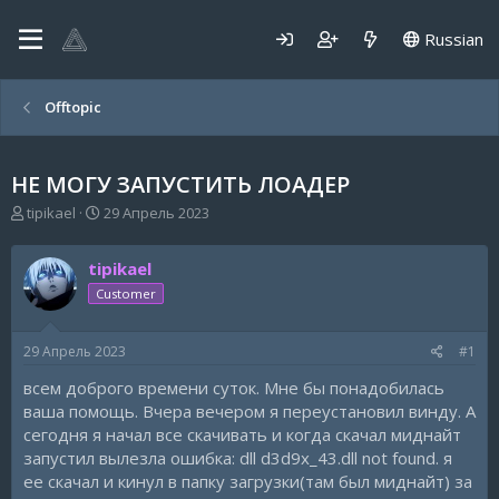
Russian
Offtopic
НЕ МОГУ ЗАПУСТИТЬ ЛОАДЕР
А
Д
tipikael
29 Апрель 2023
в
а
т
т
tipikael
о
а
р
н
Customer
т
а
е
ч
29 Апрель 2023
#1
м
а
ы
л
всем доброго времени суток. Мне бы понадобилась
а
ваша помощь. Вчера вечером я переустановил винду. А
сегодня я начал все скачивать и когда скачал миднайт
запустил вылезла ошибка: dll d3d9x_43.dll not found. я
ее скачал и кинул в папку загрузки(там был миднайт) за