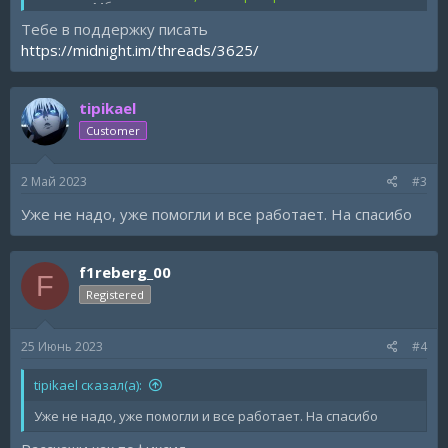
помогло. Мб ктото из вас сможет помочь.
P.s не судите за ошибки спс
Тебе в поддержку писать
https://midnight.im/threads/3625/
tipikael
Customer
2 Май 2023
#3
Уже не надо, уже помогли и все работает. На спасибо
f1reberg_00
F
Registered
25 Июнь 2023
#4
tipikael сказал(а):
Уже не надо, уже помогли и все работает. На спасибо