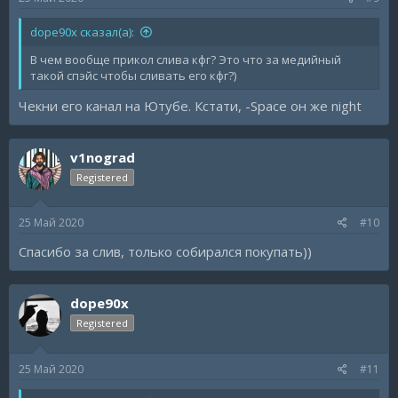
dope90x сказал(а):
В чем вообще прикол слива кфг? Это что за медийный
такой спэйс чтобы сливать его кфг?)
Чекни его канал на Ютубе. Кстати, -Space он же night
v1nograd
Registered
25 Май 2020
#10
Спасибо за слив, только собирался покупать))
dope90x
Registered
25 Май 2020
#11