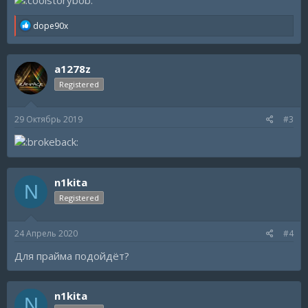
R
dope90x
e
a
c
a1278z
t
i
Registered
o
n
s
29 Октябрь 2019
#3
:
n1kita
N
Registered
24 Апрель 2020
#4
Для прайма подойдёт?
n1kita
N