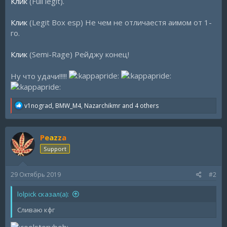
Клик
(Full legit).
Клик
(Legit Box esp) Не чем не отличаестя аимом от 1-
го.
Клик
(Semi-Rage) Рейджу конец!
Ну что удачи!!!!!
R
v1nograd
,
BMW_M4
,
Nazarchikmr
and 4 others
e
a
c
Peazza
t
i
Support
o
n
s
29 Октябрь 2019
#2
:
lolpick сказал(а):
Сливаю кфг