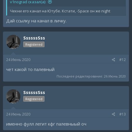
v1nograd сказал(а):
Чекни его канал на Ютубе. Кстати, -Space он же night
Дай ссылку на канал в личку.
SsssssSss
Registered
24 Июнь 2020
#12
чет какой то палевный
Последнее редактирование:
26 Июнь 2020
SsssssSss
Registered
24 Июнь 2020
#13
именно фулл легит кфг палевныый оч