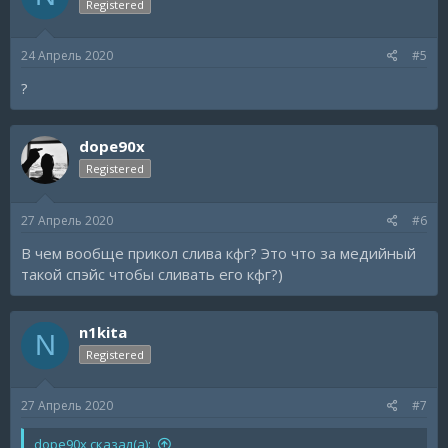
Registered
24 Апрель 2020
#5
?
dope90x
Registered
27 Апрель 2020
#6
В чем вообще прикол слива кфг? Это что за медийный
такой спэйс чтобы сливать его кфг?)
n1kita
N
Registered
27 Апрель 2020
#7
dope90x сказал(а):