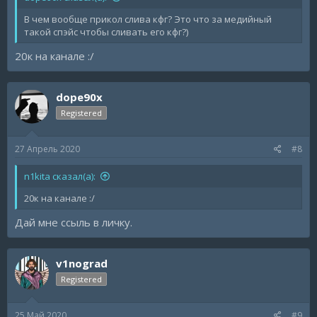
В чем вообще прикол слива кфг? Это что за медийный
такой спэйс чтобы сливать его кфг?)
20к на канале :/
dope90x
Registered
27 Апрель 2020
#8
n1kita сказал(а):
20к на канале :/
Дай мне ссыль в личку.
v1nograd
Registered
25 Май 2020
#9