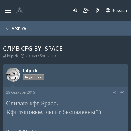
Russian
Archive
СЛИВ CFG BY -SPACE
А
Д
lolpick
29 Октябрь 2019
в
а
т
т
lolpick
о
а
р
н
Registered
т
а
е
ч
29 Октябрь 2019
#1
м
а
ы
л
Сливаю кфг Space.
а
Кфг топовые, легит беспалевный)