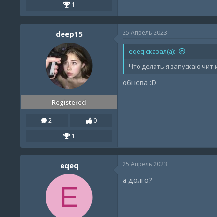
1
25 Апрель 2023
deep15
eqeq сказал(а):
Что делать я запускаю чит
обнова :D
Registered
2
0
1
25 Апрель 2023
eqeq
а долго?
E