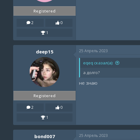
Registered
2
0
1
25 Апрель 2023
deep15
eqeq сказал(а):
а долго?
не знаю
Registered
2
0
1
25 Апрель 2023
bond007