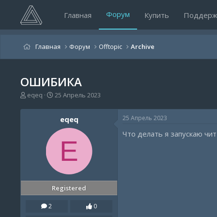
Форум
Главная
Купить
Поддерж
Главная
Форум
Offtopic
Archive
ОШИБИКА
А
Д
eqeq
25 Апрель 2023
в
а
т
т
25 Апрель 2023
eqeq
о
а
р
н
Что делать я запускаю чи
т
а
E
е
ч
м
а
ы
л
а
Registered
2
0