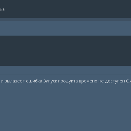
ка
т и вылазеет ошибка Запуск продукта времено не доступен 