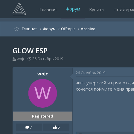
Форум
Главная
Купить
Поддерж
Главная
Форум
Offtopic
Archive
GLOW ESP
А
Д
wojc
26 Октябрь 2019
в
а
т
т
26 Октябрь 2019
wojc
о
а
р
н
чит суперский я прям отды
т
а
W
хочется поймите меня пра
е
ч
м
а
ы
л
а
Registered
7
5