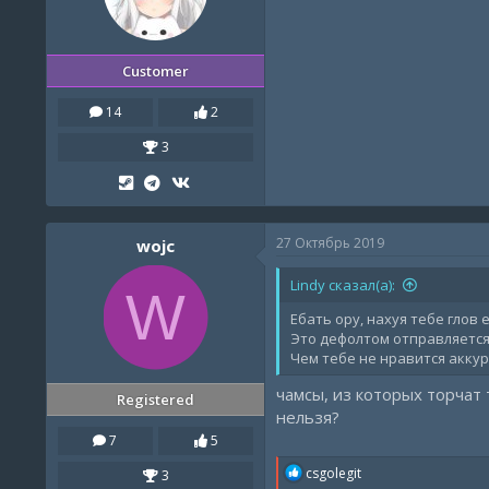
Customer
14
2
3
27 Октябрь 2019
wojc
Lindy сказал(а):
W
Ебать ору, нахуя тебе глов 
Это дефолтом отправляется 
Чем тебе не нравится акку
чамсы, из которых торчат
Registered
нельзя?
7
5
R
csgolegit
3
e