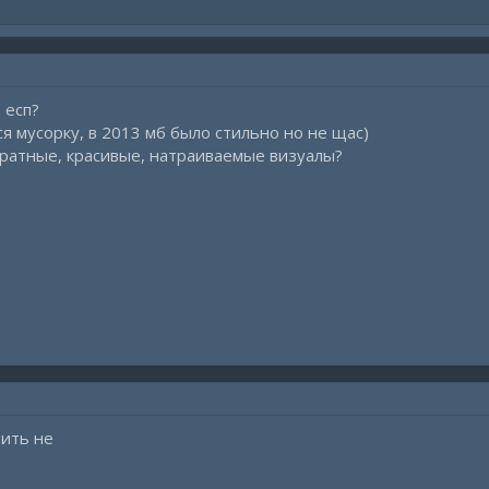
 есп?
я мусорку, в 2013 мб было стильно но не щас)
уратные, красивые, натраиваемые визуалы?
вить не