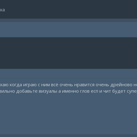
ка
хаю когда играю с ним всё очень нравится очень дрейново но
вильно добавьте визуалы а именно глов есп и чит будет супе