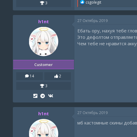
R
csgolegit
3
e
a
c
27 Октябрь 2019
h1nt
t
i
Ебать ору, нахуя тебе глов
o
n
Это дефолтом отправляетс
s
Чем тебе не нравится акк
:
Customer
14
2
3
27 Октябрь 2019
h1nt
мб кастомные скины доба