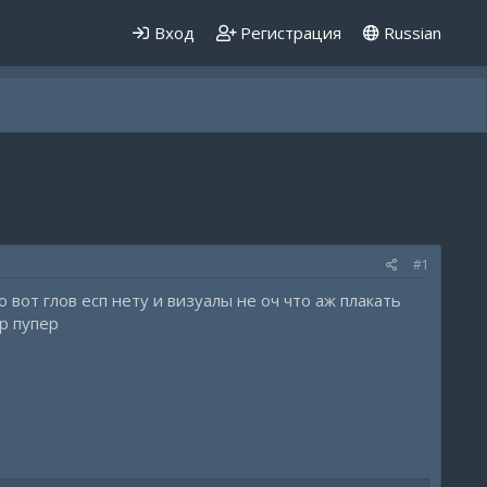
Вход
Регистрация
Russian
#1
 вот глов есп нету и визуалы не оч что аж плакать
р пупер