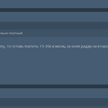
ельно платный
ку, то готовь платить 15-30к в месяц за онли радар на втор