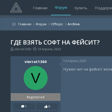
Форум
Главная
Купить
Поддерж
Главная
Форум
Offtopic
Archive
ГДЕ ВЗЯТЬ СОФТ НА ФЕЙСИТ?
А
Д
vierrat1360
14 Апрель 2023
в
а
т
т
14 Апрель 2023
vierrat1360
о
а
р
н
Нужен чит на фейсит жел
т
а
V
е
ч
м
а
ы
л
а
Registered
1
0