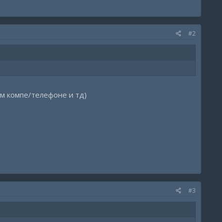
#2
ом компе/телефоне и тд)
#3