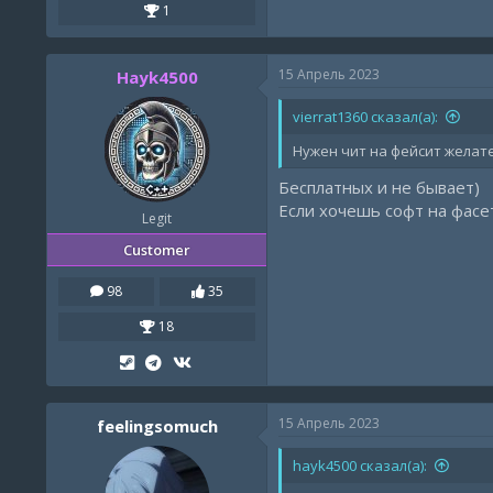
1
15 Апрель 2023
Hayk4500
vierrat1360 сказал(а):
Нужен чит на фейсит желат
Бесплатных и не бывает)
Если хочешь софт на фасет
Legit
Customer
98
35
18
15 Апрель 2023
feelingsomuch
hayk4500 сказал(а):