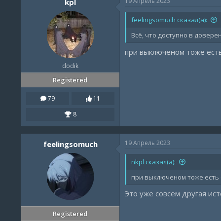
19 Апрель 2023
kpl
feelingsomuch сказал(а):
Всё, что доступно в довере
при выключеном тоже ест
dodik
Registered
79
11
8
19 Апрель 2023
feelingsomuch
nkpl сказал(а):
при выключеном тоже есть 
Это уже совсем другая ист
Registered