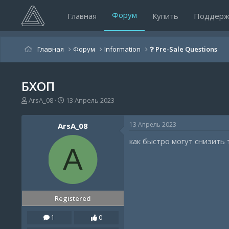
Форум
Главная
Купить
Поддерж
Главная
Форум
Information
❔ Pre-Sale Questions
БХОП
А
Д
ArsA_08
13 Апрель 2023
в
а
т
т
13 Апрель 2023
ArsA_08
о
а
р
н
как быстро могут снизить
т
а
A
е
ч
м
а
ы
л
а
Registered
1
0