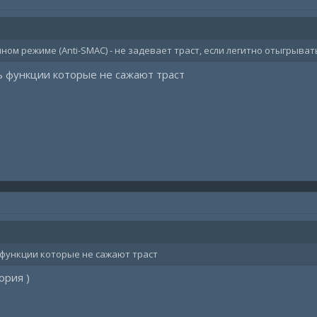
нном режиме (Anti-SMAC) - не задевает траст, если легитно отыгрыват
ь функции которые не сажают траст
функции которые не сажают траст
ория )