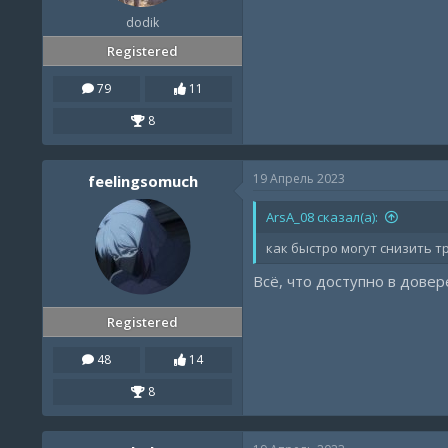
dodik
Registered
79
11
8
19 Апрель 2023
feelingsomuch
ArsA_08 сказал(а):
как быстро могут снизить т
Всё, что доступно в довер
Registered
48
14
8