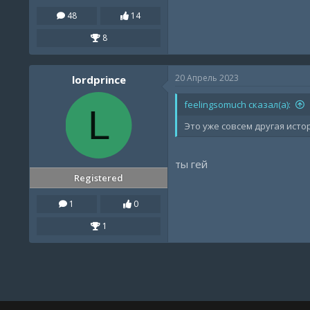
48
14
8
20 Апрель 2023
lordprince
feelingsomuch сказал(а):
L
Это уже совсем другая истор
ты гей
Registered
1
0
1