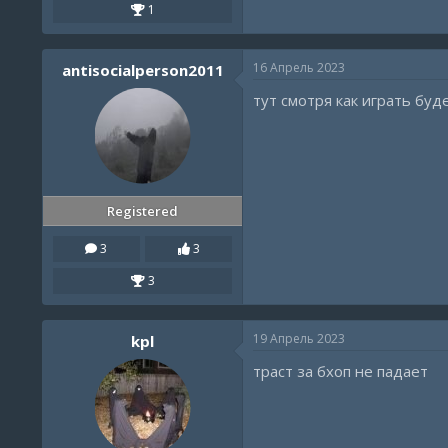
1
16 Апрель 2023
antisocialperson2011
тут смотря как играть буд
Registered
3
3
3
19 Апрель 2023
kpl
траст за бхоп не падает