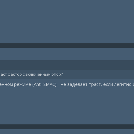
раст фактор с включенным bhop?
енном режиме (Anti-SMAC) - не задевает траст, если легитно