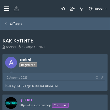
Russian
Offtopic
КАК КУПИТЬ
А
Д
andrel
12 Апрель 2023
в
а
т
т
andrel
о
а
A
р
н
Registered
т
а
е
ч
12 Апрель 2023
#1
м
а
ы
л
Как купить где кнопка оплаты
а
QSTRO
https://t.me/qstroshop
Customer