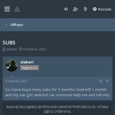
Russian
Offtopic
SUBS
А
Д
slabari
6 Апрель 2023
в
а
т
т
slabari
о
а
р
н
Registered
т
а
е
ч
6 Апрель 2023
#1
м
а
ы
л
So i have buyd many subs for 3 months i had left 1 month
а
and my sub got deleted can someone help me and tell why
ВАМ НЕОБХОДИМО ВОЙТИ ИЛИ ЗАРЕГИСТРИРОВАТЬСЯ, ЧТОБЫ
ЗДЕСЬ ОТВЕЧАТЬ.