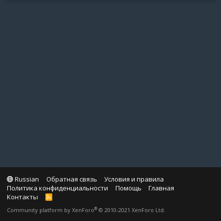
Russian
Обратная связь
Условия и правила
Политика конфиденциальности
Помощь
Главная
Контакты
R
S
®
Community platform by XenForo
© 2010-2021 XenForo Ltd.
S