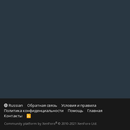
Russian
Обратная связь
Условия и правила
Политика конфиденциальности
Помощь
Главная
Контакты
R
S
®
Community platform by XenForo
© 2010-2021 XenForo Ltd.
S