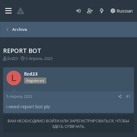
Russian
Archive
REPORT BOT
А
Д
llzd23
5 Апрель 2023
в
а
т
т
llzd23
о
а
L
р
н
Registered
т
а
е
ч
5 Апрель 2023
#1
м
а
ы
л
i need report bot plz
а
ВАМ НЕОБХОДИМО ВОЙТИ ИЛИ ЗАРЕГИСТРИРОВАТЬСЯ, ЧТОБЫ
ЗДЕСЬ ОТВЕЧАТЬ.