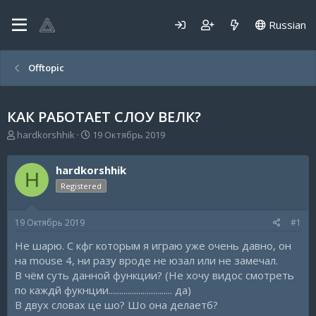
Russian
Offtopic
КАК РАБОТАЕТ СЛОУ ВЕЛК?
А
Д
hardkorshhik
19 Октябрь 2019
в
а
т
т
hardkorshhik
о
а
H
р
н
Registered
т
а
е
ч
19 Октябрь 2019
#1
м
а
ы
л
Не шарю. С кфг которым я играю уже очень давно, он
а
на mouse 4, ни разу вроде не юзал или не замечал.
В чём суть данной функции? (Не хочу видос смотреть
по каждй фукнции.............................. да)
В двух словах це шо? Шо она делаетб?