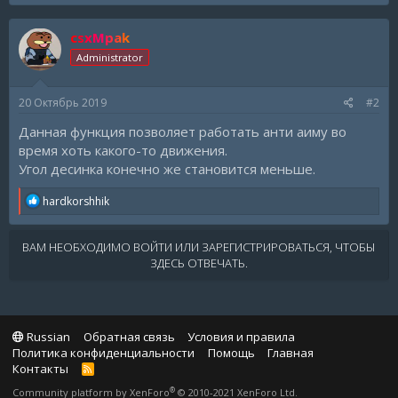
csxMpak
Administrator
20 Октябрь 2019
#2
Данная функция позволяет работать анти аиму во
время хоть какого-то движения.
Угол десинка конечно же становится меньше.
R
hardkorshhik
e
a
c
ВАМ НЕОБХОДИМО ВОЙТИ ИЛИ ЗАРЕГИСТРИРОВАТЬСЯ, ЧТОБЫ
t
ЗДЕСЬ ОТВЕЧАТЬ.
i
o
n
s
:
Russian
Обратная связь
Условия и правила
Политика конфиденциальности
Помощь
Главная
Контакты
R
S
®
Community platform by XenForo
© 2010-2021 XenForo Ltd.
S