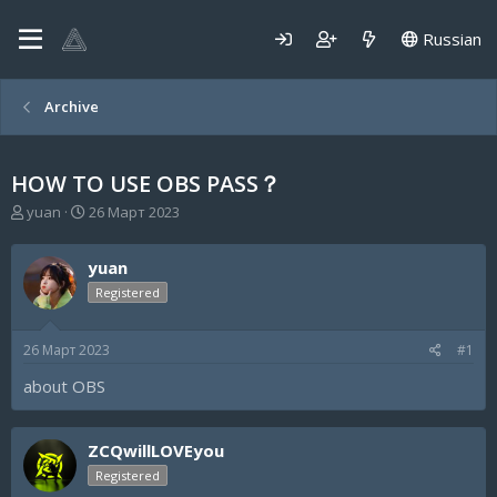
Russian
Archive
HOW TO USE OBS PASS？
А
Д
yuan
26 Март 2023
в
а
т
т
yuan
о
а
р
н
Registered
т
а
е
ч
26 Март 2023
#1
м
а
ы
л
about OBS
а
ZCQwillLOVEyou
Registered