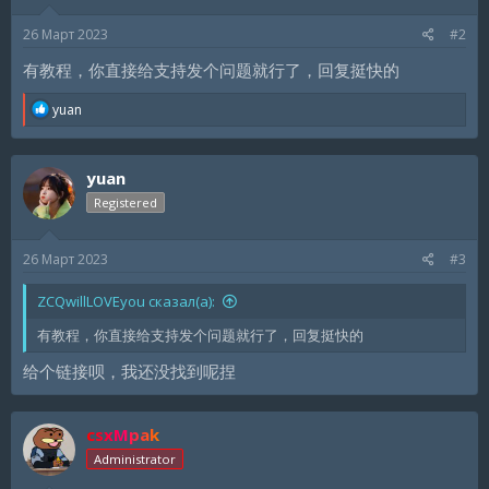
26 Март 2023
#2
有教程，你直接给支持发个问题就行了，回复挺快的
R
yuan
e
a
c
yuan
t
i
Registered
o
n
s
26 Март 2023
#3
:
ZCQwillLOVEyou сказал(а):
有教程，你直接给支持发个问题就行了，回复挺快的
给个链接呗，我还没找到呢捏
csxMpak
Administrator