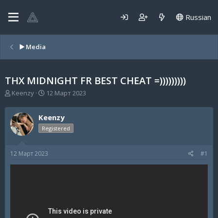
Russian
▶️ Media
THX MIDNIGHT FR BEST CHEAT =)))))))))
А
Д
Keenzy
12 Март 2023
в
а
т
т
Keenzy
о
а
р
н
Registered
т
а
е
ч
12 Март 2023
#1
м
а
ы
л
а