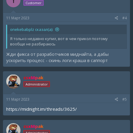
Y
Customer
11 Март 2023
#4
onekebabplz сказал(а):
Я только недавно купил, вот в чем прикол поэтому
вообще не разбираюсь
Жди фикса от разработчиков миднайта, а дабы
ускорить процесс - скинь логи краша в саппорт
csxMpak
Administrator
11 Март 2023
#5
https://midnight.im/threads/3625/
csxMpak
Administrator