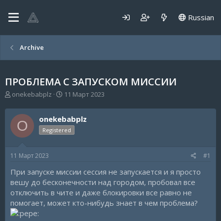
Russian
Archive
ПРОБЛЕМА С ЗАПУСКОМ МИССИИ
А
Д
onekebabplz
11 Март 2023
в
а
т
т
onekebabplz
о
а
O
р
н
Registered
т
а
е
ч
11 Март 2023
#1
м
а
ы
л
При запуске миссии сессия не запускается и я просто
а
вешу до бесконечности над городом, пробовал все
отключить в чите и даже блокировки все равно не
помогает, может кто-нибудь знает в чем проблема?