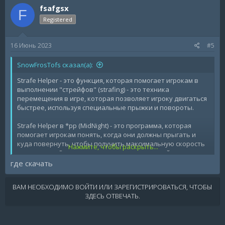
fsafgsx
t
F
i
Registered
o
n
s
16 Июнь 2023
#5
:
SnowFrosTofs сказал(а):
Strafe Helper - это функция, которая помогает игрокам в
выполнении "стрейфов" (strafing) - это техника
перемещения в игре, которая позволяет игроку двигаться
быстрее, используя специальные прыжки и повороты.
Strafe Helper в *pp (MidNight) - это программа, которая
помогает игрокам понять, когда они должны прыгать и
куда повернуть, чтобы получить максимальную скорость
Нажмите, чтобы раскрыть...
в движении. Он также может помочь в настройке скорости
и угла поворота для более эффективного использования
где скачать
стрейфов.
ВАМ НЕОБХОДИМО ВОЙТИ ИЛИ ЗАРЕГИСТРИРОВАТЬСЯ, ЧТОБЫ
Так же детект стрейфа зависит от сервера и какие на нем
ЗДЕСЬ ОТВЕЧАТЬ.
плагины стоят по этому трудно сказать.