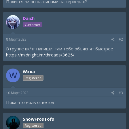
Палится ли он плагинами на серверах?
Daich
Customer
8 Март 2023
#2
В группе вк/тг напиши, там тебе объяснят быстрее
https://midnight.im/threads/3625/
Wxxa
W
Registered
10 Март 2023
#3
Пока что ноль ответов
SnowFrosTofs
Registered