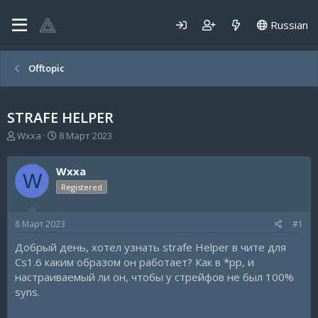
Russian
Offtopic
STRAFE HELPER
А
Д
Wxxa
8 Март 2023
в
а
т
т
Wxxa
о
а
W
р
н
Registered
т
а
е
ч
8 Март 2023
#1
м
а
ы
л
Добрый день, хотел узнать strafe Helper в чите для
а
Cs1.6 каким образом он работает? Как в *pp, и
настраиваемый ли он, чтобы у стрейфов не был 100%
syns.