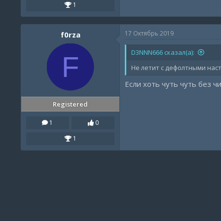
1
17 Октябрь 2019
f0rza
D3NNN666 сказал(а):
F
Не летит с дефолтными нас
Если хоть чуть чуть без ч
Registered
1
0
1