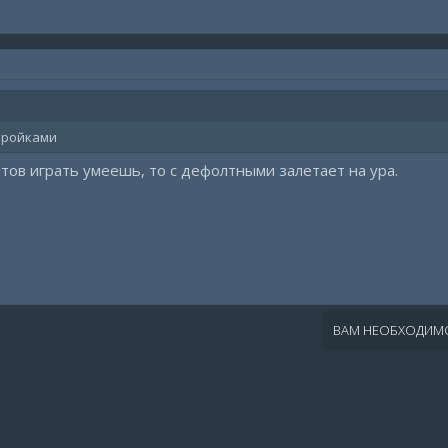
тройками
итов играть умеешь, то с дефолтными залетает на ура.
ВАМ НЕОБХОДИМО