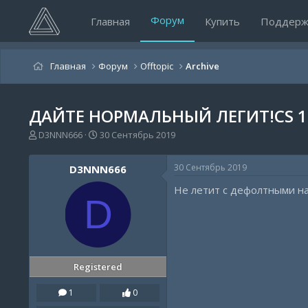
Форум
Главная
Купить
Поддерж
Главная
Форум
Offtopic
Archive
ДАЙТЕ НОРМАЛЬНЫЙ ЛЕГИТ!CS 1
А
Д
D3NNN666
30 Сентябрь 2019
в
а
т
т
30 Сентябрь 2019
D3NNN666
о
а
р
н
Не летит с дефолтными н
т
а
D
е
ч
м
а
ы
л
а
Registered
1
0