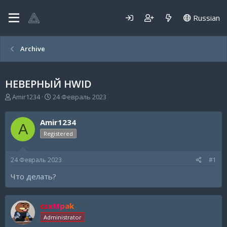
Russian
Archive
НЕВЕРНЫЙ HWID
А
Д
Amir1234
24 Февраль 2023
в
а
т
т
Amir1234
о
а
A
р
н
Registered
т
а
е
ч
24 Февраль 2023
#1
м
а
ы
л
Что делать?
а
csxMpak
Administrator