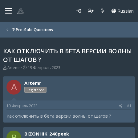
Russian
❔ Pre-Sale Questions
КАК ОТКЛЮЧИТЬ В БЕТА ВЕРСИИ ВОЛНЫ
ОТ ШАГОВ ?
А
Д
Artemr
19 Февраль 2023
в
а
т
т
Artemr
о
а
A
р
н
Registered
т
а
е
ч
19 Февраль 2023
#1
м
а
ы
л
Как отключить в бета версии волны от шагов ?
а
BIZONHIK_240peek
B