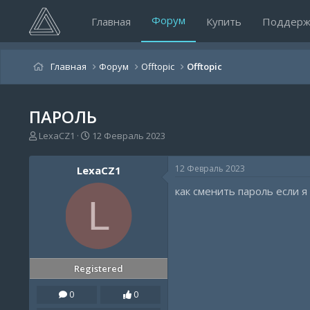
Форум
Главная
Купить
Поддерж
Главная
Форум
Offtopic
Offtopic
ПАРОЛЬ
А
Д
LexaCZ1
12 Февраль 2023
в
а
т
т
12 Февраль 2023
LexaCZ1
о
а
р
н
как сменить пароль если я 
т
а
L
е
ч
м
а
ы
л
а
Registered
0
0