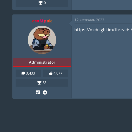
0
12 Февраль 2023
csxMpak
https://midnight.im/threads
Administrator
3,433
4,077
83