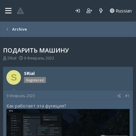
Russian
Archive
ПОДАРИТЬ МАШИНУ
А
Д
SRial
9 Февраль 2023
в
а
т
т
SRial
о
а
S
р
н
Registered
т
а
е
ч
9 Февраль 2023
#1
м
а
ы
л
Как работает эта функция?
а