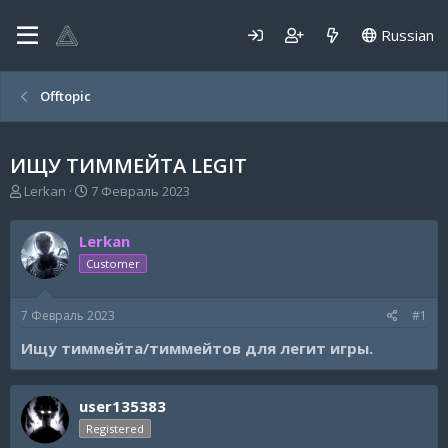
Russian
Offtopic
ИЩУ ТИММЕЙТА LEGIT
А
Д
Lerkan
7 Февраль 2023
в
а
т
т
Lerkan
о
а
р
н
Customer
т
а
е
ч
7 Февраль 2023
#1
м
а
ы
л
Ищу тиммейта/тиммейтов для легит игры.
а
user135383
Registered