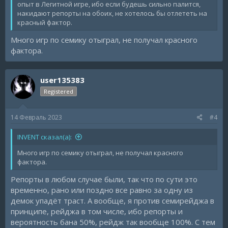
опыт в Легитной игре, ибо если будешь сильно палится,
накидают репорты на обоих, не хотелось бы отлететь на
красный фактор.
Много игр по семику отыграл, не получал красного
фактора.
user135383
Registered
14 Февраль 2023
#4
INVENT сказал(а):
Много игр по семику отыграл, не получал красного
фактора.
Репорты в любом случае были, так что по сути это
временно, рано или поздно все равно за одну из
демок упадёт траст. А вообще, я против семирейджа в
принципе, рейджа в том числе, ибо репорты и
вероятность бана 50%, рейдж так вообще 100%. С тем