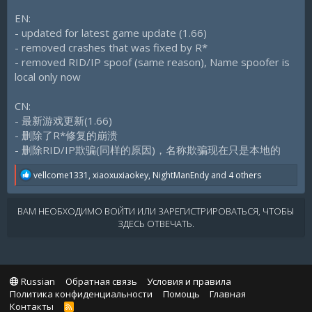
EN:
- updated for latest game update (1.66)
- removed crashes that was fixed by R*
- removed RID/IP spoof (same reason), Name spoofer is
local only now
CN:
- 最新游戏更新(1.66)
- 删除了R*修复的崩溃
- 删除RID/IP欺骗(同样的原因)，名称欺骗现在只是本地的
R
vellcome1331
,
xiaoxuxiaokey
,
NightManEndy
and 4 others
e
a
c
ВАМ НЕОБХОДИМО ВОЙТИ ИЛИ ЗАРЕГИСТРИРОВАТЬСЯ, ЧТОБЫ
t
ЗДЕСЬ ОТВЕЧАТЬ.
i
o
n
s
:
Russian
Обратная связь
Условия и правила
Политика конфиденциальности
Помощь
Главная
Контакты
R