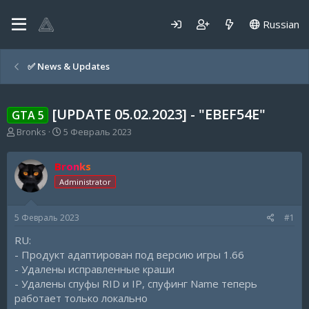
Russian
✅️ News & Updates
[UPDATE 05.02.2023] - "EBEF54E"
GTA 5
А
Д
Bronks
5 Февраль 2023
в
а
т
т
Bronks
о
а
р
н
Administrator
т
а
е
ч
5 Февраль 2023
#1
м
а
ы
л
RU:
а
- Продукт адаптирован под версию игры 1.66
- Удалены исправленные краши
- Удалены спуфы RID и IP, спуфинг Name теперь
работает только локально