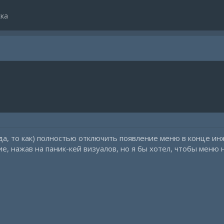
ка
да, то как) полностью отключить появление меню в конце ин
, нажав на паник-кей визуалов, но я бы хотел, чтобы меню не