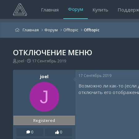
Форум
Главная
Купить
Поддерж
Главная
Форум
Offtopic
Offtopic
ОТКЛЮЧЕНИЕ МЕНЮ
А
Д
joel
17 Сентябрь 2019
в
а
т
т
17 Сентябрь 2019
joel
о
а
р
н
Возможно ли как-то (если 
т
а
J
отключить его отображение
е
ч
м
а
ы
л
а
Registered
0
0