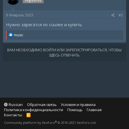
Registered
8 Февраль 2023
#2
Нужно зарегатся по ссылке и купить
R
music
e
a
c
ВАМ НЕОБХОДИМО ВОЙТИ ИЛИ ЗАРЕГИСТРИРОВАТЬСЯ, ЧТОБЫ
t
ЗДЕСЬ ОТВЕЧАТЬ.
i
o
n
s
:
Russian
Обратная связь
Условия и правила
Политика конфиденциальности
Помощь
Главная
Контакты
R
S
®
Community platform by XenForo
© 2010-2021 XenForo Ltd.
S