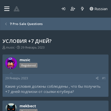
Russian
❔ Pre-Sale Questions
УСЛОВИЯ +7 ДНЕЙ?
А
Д
music
29 Январь 2023
в
а
т
т
music
о
а
р
н
Registered
т
а
е
ч
29 Январь 2023
#1
м
а
ы
л
Какие условия должны соблюдены , что бы получить
а
+7 дней подписки от ссылки ютубера?
mekbect